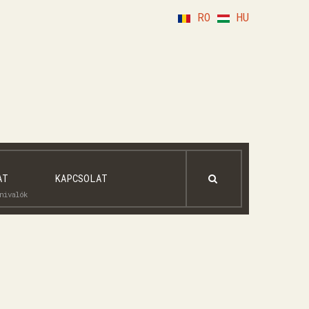
RO
HU
AT
KAPCSOLAT
dnivalók