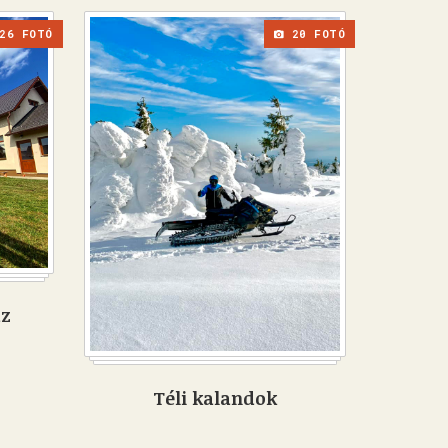
26 FOTÓ
20 FOTÓ
áz
Téli kalandok