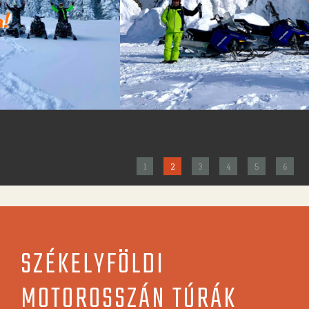
1
2
3
4
5
6
SZÉKELYFÖLDI
MOTOROSSZÁN TÚRÁK