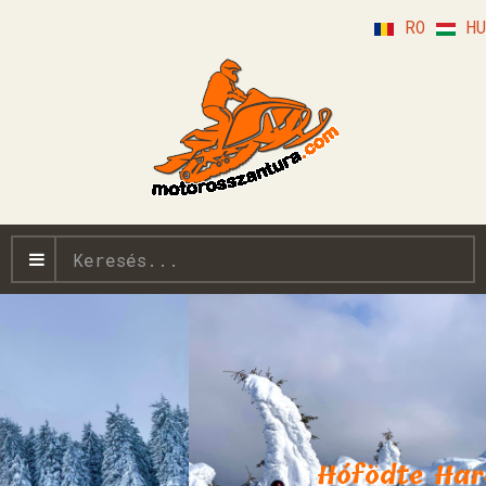
RO
HU
Keresés...
Hófödte Hargita!